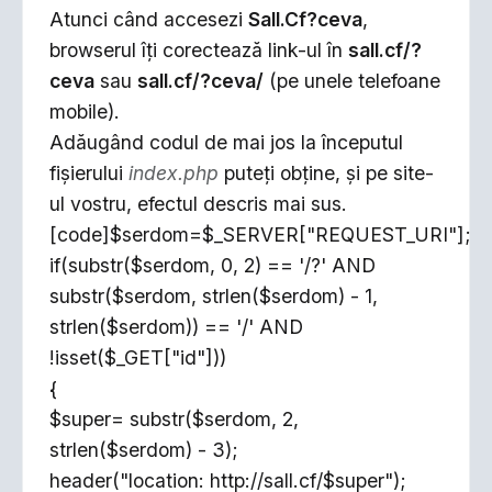
Atunci când accesezi
Sall.Cf?ceva
,
browserul îţi corectează link-ul în
sall.cf/?
ceva
sau
sall.cf/?ceva/
(pe unele telefoane
mobile).
Adăugând codul de mai jos la începutul
fişierului
index.php
puteţi obţine, şi pe site-
ul vostru, efectul descris mai sus.
[code]$serdom=$_SERVER["REQUEST_URI"];
if(substr($serdom, 0, 2) == '/?' AND
substr($serdom, strlen($serdom) - 1,
strlen($serdom)) == '/' AND
!isset($_GET["id"]))
{
$super= substr($serdom, 2,
strlen($serdom) - 3);
header("location: http://sall.cf/$super");