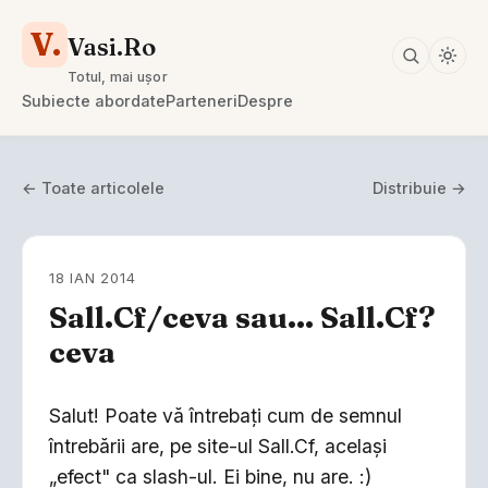
V.
Vasi.Ro
Totul, mai ușor
Subiecte abordate
Parteneri
Despre
← Toate articolele
Distribuie →
18 IAN 2014
Sall.Cf/ceva sau... Sall.Cf?
ceva
Salut! Poate vă întrebaţi cum de semnul
întrebării are, pe site-ul Sall.Cf, acelaşi
„efect" ca slash-ul. Ei bine, nu are. :)