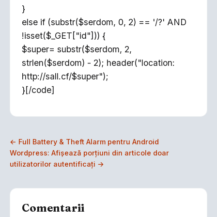
}
else if (substr($serdom, 0, 2) == '/?' AND
!isset($_GET["id"])) {
$super= substr($serdom, 2,
strlen($serdom) - 2); header("location:
http://sall.cf/$super");
}[/code]
← Full Battery & Theft Alarm pentru Android
Wordpress: Afişează porţiuni din articole doar
utilizatorilor autentificaţi →
Comentarii