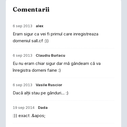
Comentarii
6 sep 2013
alex
Eram sigur ca vei fi primul care inregistreaza
domeniul sall.cf :))
6 sep 2013
Claudiu Burlacu
Eu nu eram chiar sigur dar mă gândeam că va
înregistra domeni faine :)
6 sep 2013
Vasile Ruscior
Dacă alţii stau pe gânduri... :)
19 sep 2014
Dada
:)) exact .&apos;