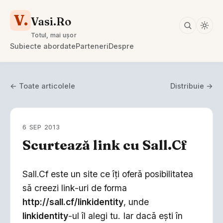
V.
Vasi.Ro
Totul, mai ușor
Subiecte abordate
Parteneri
Despre
← Toate articolele
Distribuie →
6 SEP 2013
Scurtează link cu Sall.Cf
Sall.Cf este un site ce îţi oferă posibilitatea
să creezi link-uri de forma
http://sall.cf/linkidentity
, unde
linkidentity
-ul îl alegi tu. Iar dacă eşti în