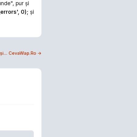
nde", pur şi
errors', 0);
şi
 şi... CevaWap.Ro →