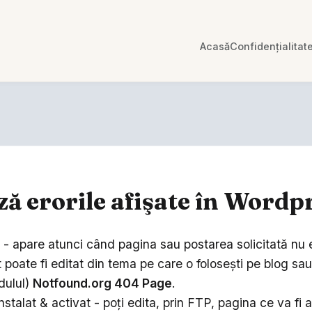
Acasă
Confidențialitat
ză erorile afişate în Wordp
- apare atunci când pagina sau postarea solicitată nu e
 poate fi editat din tema pe care o foloseşti pe blog sau 
dulul)
Notfound.org 404 Page
.
nstalat & activat - poţi edita, prin FTP, pagina ce va fi a