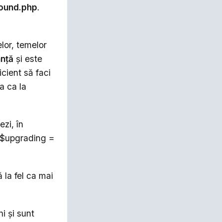
ound.php
.
lor, temelor
nţă
şi este
cient să faci
ta ca la
ezi, în
p $upgrading =
 la fel ca mai
i şi sunt