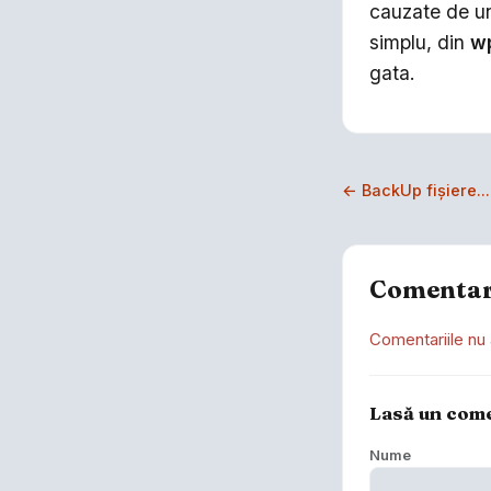
cauzate de un
simplu, din
w
gata.
← BackUp fişiere..
Comentar
Comentariile nu 
Lasă un com
Nume