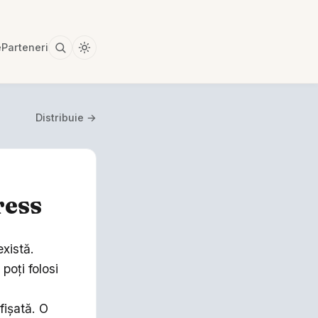
e
Parteneri
Distribuie →
ress
xistă.
poţi folosi
fişată. O