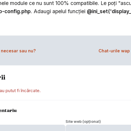
ele module ce nu sunt 100% compatibile. Le poţi "ascu
p-config.php
. Adaugi apelul funcţiei
@ini_set('display_
. necesar sau nu?
Chat-urile wap
ii
au putut fi încărcate.
entariu
Site web (opțional)