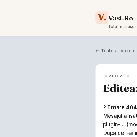
V.
Vasi.Ro
Totul, mai ușor
← Toate articolele
13 AUG 2013
Editea
?
Eroare 404
Mesajul afişat
plugin-ul (mo
După ce l-ai i