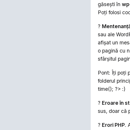
găseşti în
wp
Poţi folosi c
?
Mentenanţ
sau ale WordP
afişat un mesa
o pagină cu 
sfârşitul pagi
Pont: Îţi poţi
folderul princi
time(); ?> :)
?
Eroare în s
sus, doar că
?
Erori PHP
. 