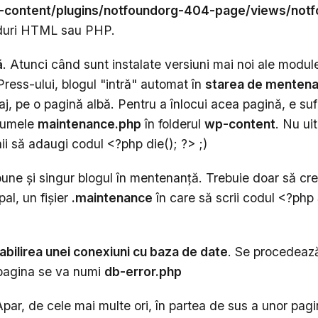
-content/plugins/notfoundorg-404-page/views/notf
oduri HTML sau PHP.
ă
. Atunci când sunt instalate versiuni mai noi ale module
ress-ului, blogul "intră" automat în
starea de mentena
j, pe o pagină albă. Pentru a înlocui acea pagină, e sufi
numele
maintenance.php
în folderul
wp-content
. Nu ui
nii să adaugi codul <?php die(); ?> ;)
 pune şi singur blogul în mentenanţă. Trebuie doar să cre
pal, un fişier
.maintenance
în care să scrii codul <?ph
tabilirea unei conexiuni cu baza de date
. Se procedează
 pagina se va numi
db-error.php
Apar, de cele mai multe ori, în partea de sus a unor pagin