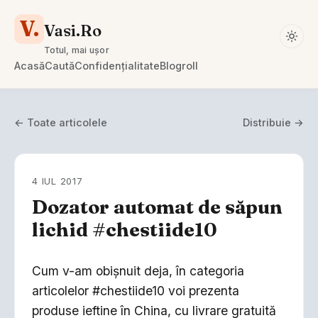
V.
Vasi.Ro
Totul, mai ușor
Acasă
Caută
Confidențialitate
Blogroll
← Toate articolele
Distribuie →
4 IUL 2017
Dozator automat de săpun
lichid #chestiide10
Cum v-am obișnuit deja, în categoria
articolelor #chestiide10 voi prezenta
produse ieftine în China, cu livrare gratuită