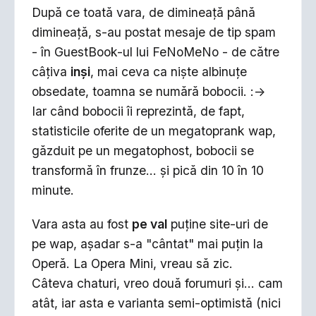
După ce toată vara, de dimineaţă până
dimineaţă, s-au postat mesaje de tip spam
- în GuestBook-ul lui FeNoMeNo - de către
câţiva
inşi
, mai ceva ca nişte albinuţe
obsedate, toamna se numără bobocii. :->
Iar când bobocii îi reprezintă, de fapt,
statisticile oferite de un megatoprank wap,
găzduit pe un megatophost, bobocii se
transformă în frunze... şi pică din 10 în 10
minute.
Vara asta au fost
pe val
puţine site-uri de
pe wap, aşadar s-a "cântat" mai puţin la
Operă. La Opera Mini, vreau să zic.
Câteva chaturi, vreo două forumuri şi... cam
atât, iar asta e varianta semi-optimistă (nici