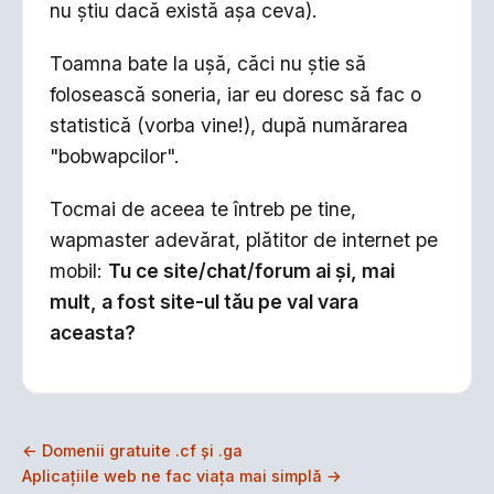
nu ştiu dacă există aşa ceva).
Toamna bate la uşă, căci nu ştie să
folosească soneria, iar eu doresc să fac o
statistică (vorba vine!), după numărarea
"bobwapcilor".
Tocmai de aceea te întreb pe tine,
wapmaster adevărat, plătitor de internet pe
mobil:
Tu ce site/chat/forum ai şi, mai
mult, a fost site-ul tău pe val vara
aceasta?
← Domenii gratuite .cf şi .ga
Aplicaţiile web ne fac viaţa mai simplă →