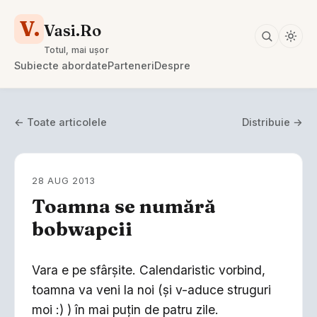
V.
Vasi.Ro
Totul, mai ușor
Subiecte abordate
Parteneri
Despre
← Toate articolele
Distribuie →
28 AUG 2013
Toamna se numără
bobwapcii
Vara e pe sfârşite. Calendaristic vorbind,
toamna va veni la noi (şi v-aduce struguri
moi :) ) în mai puţin de patru zile.