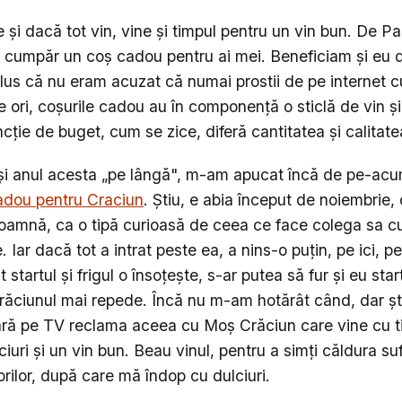
e și dacă tot vin, vine și timpul pentru un vin bun. De P
ă cumpăr un coș cadou pentru ai mei. Beneficiam și eu
plus că nu eram acuzat că numai prostii de pe internet 
e ori, coșurile cadou au în componență o sticlă de vin ș
uncție de buget, cum se zice, diferă cantitatea și calitat
și anul acesta „pe lângă", m-am apucat încă de pe-ac
adou pentru Craciun
. Știu, e abia început de noiembrie, 
oamnă, ca o tipă curioasă de ceea ce face colega sa cu
e. Iar dacă tot a intrat peste ea, a nins-o puțin, pe ici, 
 startul și frigul o însoțește, s-ar putea să fur și eu star
răciunul mai repede. Încă nu m-am hotărât când, dar ș
ră pe TV reclama aceea cu Moș Crăciun care vine cu ti
iuri și un vin bun. Beau vinul, pentru a simți căldura su
orilor, după care mă îndop cu dulciuri.