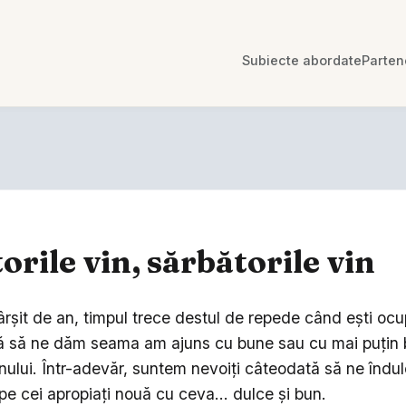
Subiecte abordate
Parten
orile vin, sărbătorile vin
rșit de an, timpul trece destul de repede când ești ocu
ră să ne dăm seama am ajuns cu bune sau cu mai puțin 
nului. Într-adevăr, suntem nevoiți câteodată să ne îndul
pe cei apropiați nouă cu ceva... dulce și bun.