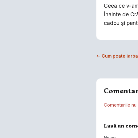
Ceea ce v-am 
Înainte de Cr
cadou și pentr
← Cum poate iarba 
Comentar
Comentariile nu 
Lasă un com
Nume