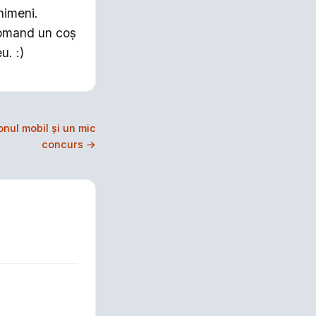
nimeni.
comand un coș
u. :)
onul mobil și un mic
concurs →