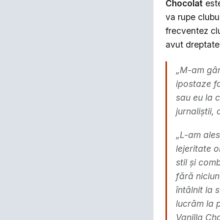
Chocolat
este
va rupe clubu
frecventez cl
avut dreptate.
„M-am gând
ipostaze fo
sau eu la c
jurnaliştii
„L-am ales
lejeritate 
stil şi co
fără niciu
întâlnit la
lucrăm la 
Vanilla Cho