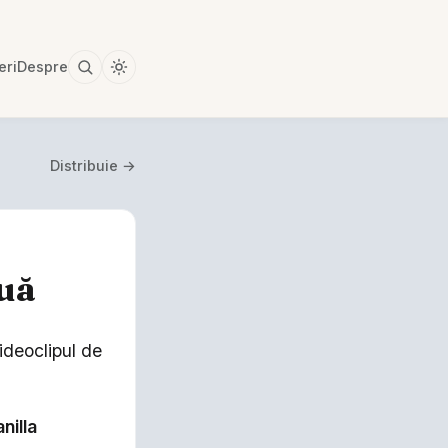
eri
Despre
Distribuie →
ouă
ideoclipul de
nilla