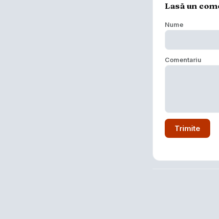
Lasă un com
Nume
Comentariu
Trimite