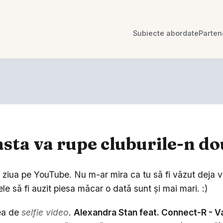
Subiecte abordate
Parten
asta va rupe cluburile-n d
 ziua pe YouTube. Nu m-ar mira ca tu să fi văzut deja v
le să fi auzit piesa măcar o dată sunt şi mai mari. :)
eea de
selfie video
.
Alexandra Stan feat. Connect-R - Va