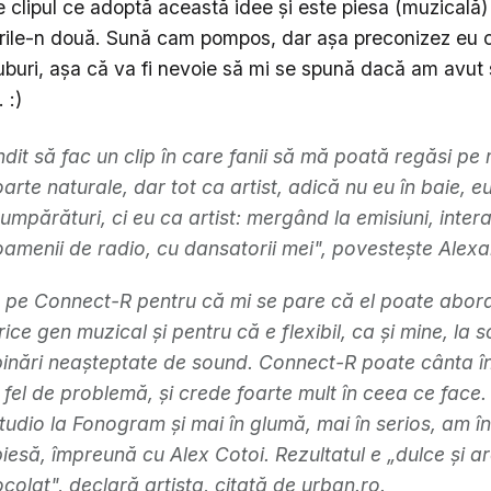
 clipul ce adoptă această idee şi este piesa (muzicală) 
rile-n două. Sună cam pompos, dar aşa preconizez eu c
uburi, aşa că va fi nevoie să mi se spună dacă am avut
 :)
it să fac un clip în care fanii să mă poată regăsi pe 
arte naturale, dar tot ca artist, adică nu eu în baie, e
umpărături, ci eu ca artist: mergând la emisiuni, inte
, oamenii de radio, cu dansatorii mei", povesteşte Alex
 pe Connect-R pentru că mi se pare că el poate abor
orice gen muzical şi pentru că e flexibil, ca şi mine, la 
mbinări neaşteptate de sound. Connect-R poate cânta în
n fel de problemă, şi crede foarte mult în ceea ce fac
 studio la Fonogram şi mai în glumă, mai în serios, am î
piesă, împreună cu Alex Cotoi. Rezultatul e „dulce şi a
colat", declară artista, citată de urban.ro.