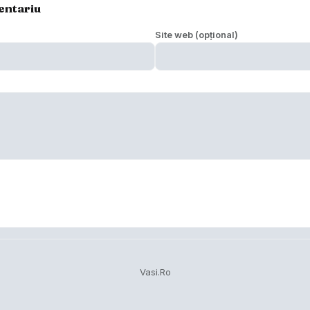
entariu
Site web (opțional)
Vasi.Ro