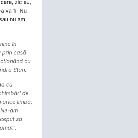
care, zic eu,
a va fi. Nu
 sau nu am
mine în
u prin casă
racţionând cu
andra Stan.
da cu
schimbări de
 orice limbă,
e. Ne-am
nceput să
romat”,