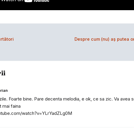
rtători
Despre cum (nu) aş putea o
ii
rian
 zile. Foarte bine. Pare decenta melodia, e ok, ce sa zic. Va avea 
t mai faina
outube.com/watch?v=YLrYadZLg0M