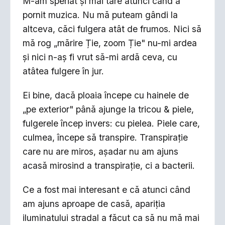
M-am speriat și mai tare atunci când a
pornit muzica. Nu mă puteam gândi la
altceva, căci fulgera atât de frumos. Nici să
mă rog „mărire Ție, zoom Ție" nu-mi ardea
și nici n-aș fi vrut să-mi ardă ceva, cu
atâtea fulgere în jur.
Ei bine, dacă ploaia începe cu hainele de
„pe exterior" până ajunge la tricou & piele,
fulgerele încep invers: cu pielea. Piele care,
culmea, începe să transpire. Transpirație
care nu are miros, așadar nu am ajuns
acasă mirosind a transpirație, ci a bacterii.
Ce a fost mai interesant e că atunci când
am ajuns aproape de casă, apariția
iluminatului stradal a făcut ca să nu mă mai