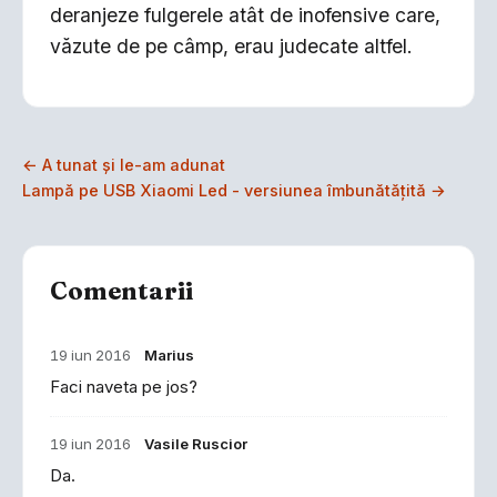
deranjeze fulgerele atât de inofensive care,
văzute de pe câmp, erau judecate altfel.
← A tunat și le-am adunat
Lampă pe USB Xiaomi Led - versiunea îmbunătățită →
Comentarii
19 iun 2016
Marius
Faci naveta pe jos?
19 iun 2016
Vasile Ruscior
Da.