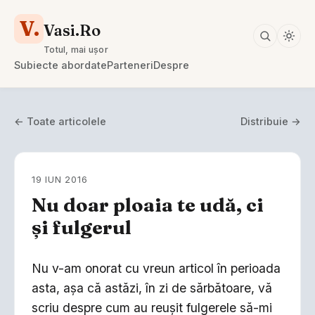
V.
Vasi.Ro
Totul, mai ușor
Subiecte abordate
Parteneri
Despre
← Toate articolele
Distribuie →
19 IUN 2016
Nu doar ploaia te udă, ci
și fulgerul
Nu v-am onorat cu vreun articol în perioada
asta, așa că astăzi, în zi de sărbătoare, vă
scriu despre cum au reușit fulgerele să-mi