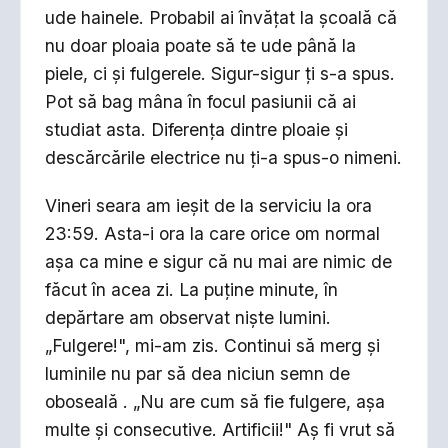
ude hainele. Probabil ai învățat la școală că
nu doar ploaia poate să te ude până la
piele, ci și fulgerele. Sigur-sigur ți s-a spus.
Pot să bag mâna în focul pasiunii că ai
studiat asta. Diferența dintre ploaie și
descărcările electrice nu ți-a spus-o nimeni.
Vineri seara am ieșit de la serviciu la ora
23:59. Asta-i ora la care orice om normal
așa ca mine e sigur că nu mai are nimic de
făcut în acea zi. La puține minute, în
depărtare am observat niște lumini.
„Fulgere!", mi-am zis. Continui să merg și
luminile nu par să dea niciun semn de
oboseală . „Nu are cum să fie fulgere, așa
multe și consecutive. Artificii!" Aș fi vrut să