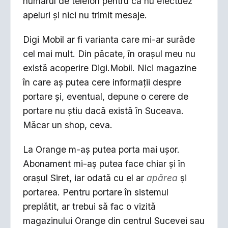
numărul de telefon pentru că nu efectuez
apeluri şi nici nu trimit mesaje.
Digi Mobil ar fi varianta care mi-ar surâde
cel mai mult. Din păcate, în oraşul meu nu
există acoperire Digi.Mobil. Nici magazine
în care aş putea cere informaţii despre
portare şi, eventual, depune o cerere de
portare nu ştiu dacă există în Suceava.
Măcar un shop, ceva.
La Orange m-aş putea porta mai uşor.
Abonament mi-aş putea face chiar şi în
oraşul Siret, iar odată cu el ar
apărea
şi
portarea. Pentru portare în sistemul
preplătit, ar trebui să fac o vizită
magazinului Orange din centrul Sucevei sau