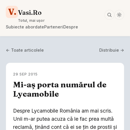
V.
Vasi.Ro
Totul, mai ușor
Subiecte abordate
Parteneri
Despre
← Toate articolele
Distribuie →
29 SEP 2015
Mi-aş porta numărul de
Lycamobile
Despre Lycamobile România am mai scris.
Unii m-ar putea acuza că le fac prea multă
reclamă, ţinând cont că ei se ţin de prostii şi