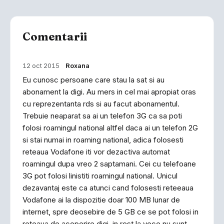
Comentarii
12 oct 2015
Roxana
Eu cunosc persoane care stau la sat si au
abonament la digi. Au mers in cel mai apropiat oras
cu reprezentanta rds si au facut abonamentul.
Trebuie neaparat sa ai un telefon 3G ca sa poti
folosi roamingul national altfel daca ai un telefon 2G
si stai numai in roaming national, adica folosesti
reteaua Vodafone iti vor dezactiva automat
roamingul dupa vreo 2 saptamani. Cei cu telefoane
3G pot folosi linistiti roamingul national. Unicul
dezavantaj este ca atunci cand folosesti reteeaua
Vodafone ai la dispozitie doar 100 MB lunar de
internet, spre deosebire de 5 GB ce se pot folosi in
reteaua de acoperire digi, in rest la voce nu sunt