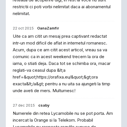
restrictii ci poti vorbi nelimitat daca ai abonamentul
nelimitat.
22 oct 2015
OanaZamfir
Uite ca am citit un mesaj prea captivant redactat
intr-un mod dificil de aflat in internetul romanesc.
Acum, dupa ce am citit acest articol, vreau sa va
comunic ca in acest weekend trecem la ora de
iarna, o stiati deja. Daca tot se schimba ora, macar
reglati-va ceasul dupa &lt;a
href=&quot;https://orafixa.eu/&quot;&gt;ora
exacta&lt;/a&gt; pentru a nu uita sa ajungeti la timp
unde aveti de mers. Multumesc!
27 dec 2015
csaby
Numerele din retea Lycamobile nu se pot porta. Am
incercat la Orange si la Telekom. Probabil
Lycamobile nu respecta regulile supuse de