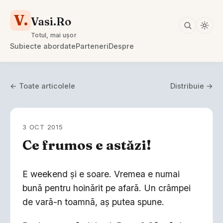
V.
Vasi.Ro
Totul, mai ușor
Subiecte abordate
Parteneri
Despre
← Toate articolele
Distribuie →
3 OCT 2015
Ce frumos e astăzi!
E weekend şi e soare. Vremea e numai
bună pentru hoinărit pe afară. Un crâmpei
de vară-n toamnă, aş putea spune.