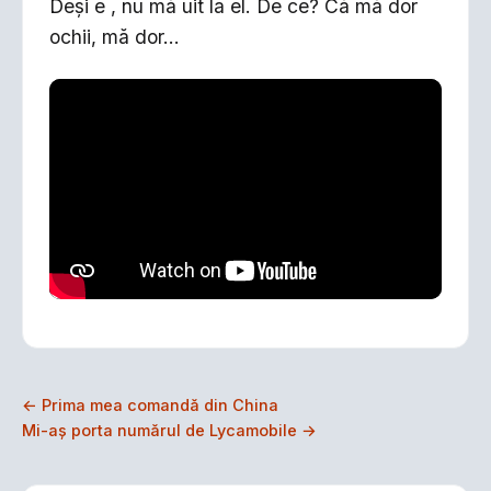
Deşi e , nu mă uit la el. De ce? Că mă dor
ochii, mă dor...
← Prima mea comandă din China
Mi-aş porta numărul de Lycamobile →