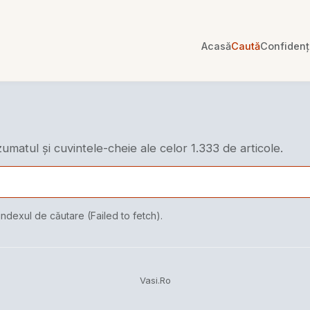
Acasă
Caută
Confidenți
ezumatul și cuvintele-cheie ale celor 1.333 de articole.
indexul de căutare (Failed to fetch).
Vasi.Ro