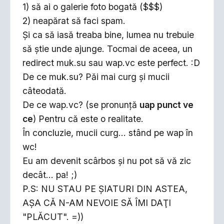
1) să ai o galerie foto bogată ($$$)
2) neapărat să faci spam.
Şi ca să iasă treaba bine, lumea nu trebuie
să ştie unde ajunge. Tocmai de aceea, un
redirect muk.su sau wap.vc este perfect. :D
De ce muk.su? Păi mai curg şi mucii
câteodată.
De ce wap.vc? (se pronunţă
uap punct ve
ce
) Pentru că este o realitate.
În concluzie, mucii curg... stând pe wap în
wc!
Eu am devenit scârbos şi nu pot să vă zic
decât... pa! ;)
P.S: NU STAU PE ŞIATURI DIN ASTEA,
AŞA CĂ N-AM NEVOIE SĂ ÎMI DAŢI
"PLĂCUT". =))