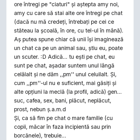
ore întregi pe "ciaturi" şi aştepta amy noi,
amy cu care să stai alte ore întregi pe chat
(dacă nu mă credeţi, întrebaţi pe cei ce
stăteau la şcoală, în ore, cu tel-ul în mână).
Aş putea spune chiar că unii îşi imaginează
un chat ca pe un animal sau, ştiu eu, poate
un scuter. :D Adică... tu eşti pe chat, eu
sunt pe chat, aşadar suntem unul lângă
celălalt şi ne dăm ,,pm'' unul celuilalt. Şi,
cum ,,pm''-ul nu e suficient, mai găsiţi şi
alte opţiuni la meclă (la profil, adică) gen...
suc, cafea, sex, bani, plăcut, neplăcut,
prost, nebun ş.a.m.d
Şi, ca să fim pe chat o mare familie (cu
copii, măcar în faza incipientă sau prin
borcănele), trebuie...