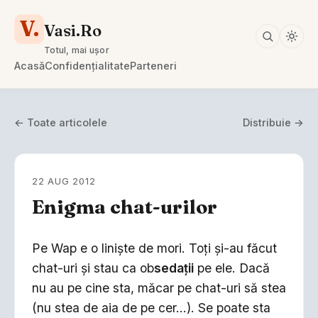
V.
Vasi.Ro
Totul, mai ușor
Acasă
Confidențialitate
Parteneri
← Toate articolele
Distribuie →
22 AUG 2012
Enigma chat-urilor
Pe Wap e o linişte de mori. Toţi şi-au făcut
chat-uri şi stau ca ob
sedaţii
pe ele. Dacă
nu au pe cine sta, măcar pe chat-uri să stea
(nu stea de aia de pe cer...). Se poate sta