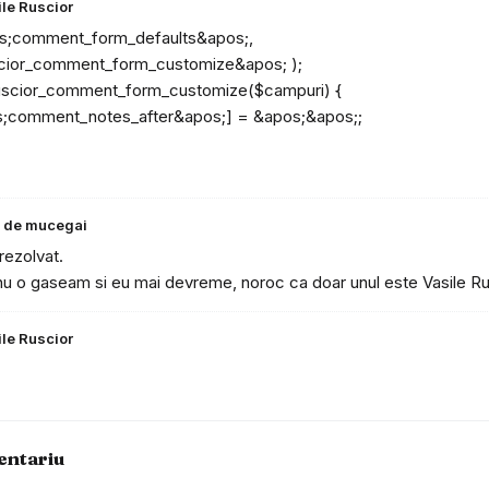
ile Ruscior
pos;comment_form_defaults&apos;,
scior_comment_form_customize&apos; );
eruscior_comment_form_customize($campuri) {
;comment_notes_after&apos;] = &apos;&apos;;
;
ri de mucegai
ezolvat.
 nu o gaseam si eu mai devreme, noroc ca doar unul este Vasile Ru
ile Ruscior
entariu