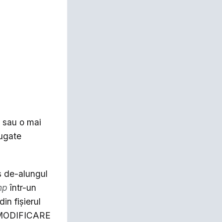
ă sau o mai
ăugate
s de-alungul
hp
într-un
in fişierul
 „MODIFICARE