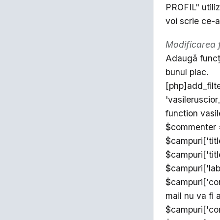
PROFIL" utiliz
voi scrie ce-a
Modificarea 
Adaugă funcţii
bunul plac.
[php]add_filt
'vasilerusci
function vas
$commenter =
$campuri['titl
$campuri['titl
$campuri['lab
$campuri['co
mail nu va fi 
$campuri['com