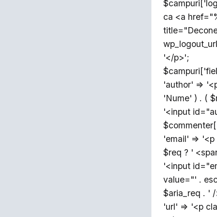
$campuri['log
ca <a href=
title="Decone
wp_logout_url(
'</p>';
$campuri['fie
'author' => '
'Nume' ) . ( $
'<input id="a
$commenter['c
'email' => '<
$req ? ' <span
'<input id="em
value="' . es
$aria_req . ' 
'url' => '<p c