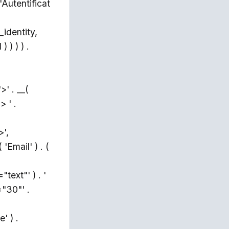
'Autentificat
identity,
 ) ) ) .
' . __(
> ' .
>',
'Email' ) . (
text"' ) . '
="30"' .
' ) .