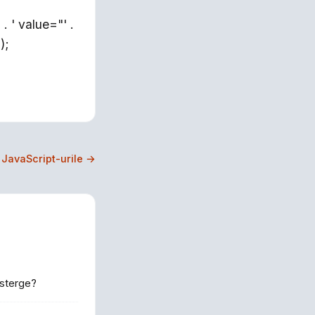
. ' value="' .
);
 JavaScript-urile →
 sterge?