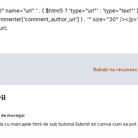
l" name="url" ' . ( $html5 ? 'type="url"' : 'type="text"' ) 
mmenter['comment_author_url'] ) . '" size="30" /></p>'
ri;
Roboţii nu recunosc
ii
ri de mucegai
la cu marcajele html de sub butonul Submit sti cumva cum se pot