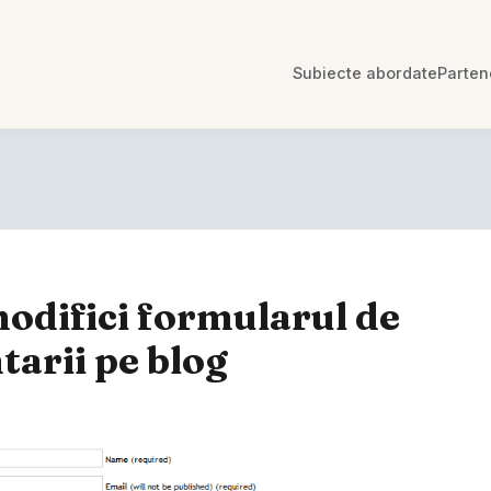
Subiecte abordate
Parten
difici formularul de
arii pe blog