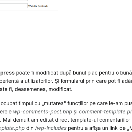
press
poate fi modificat după bunul plac pentru o bun
erienţă a utilizatorilor. Şi formularul prin care pot fi ad
ate fi, deasemenea, modificat.
ocupat timpul cu „mutarea" funcţiilor pe care le-am pu
ierele
wp-comments-post.php
şi
comment-template.p
. Mai demult am editat direct template-ul comentariilor d
plate.php
din
/wp-includes
pentru a afişa un link de