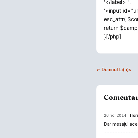
'</label> ' .
'<input id="ur
esc_attr( $co
return $campu
}[/php]
← Domnul Li(n)s
Comentar
26 noi 2014
flo
Dar mesajul ace