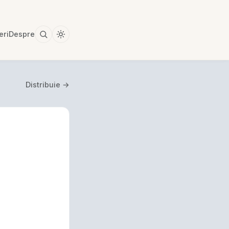
eri
Despre
Distribuie →