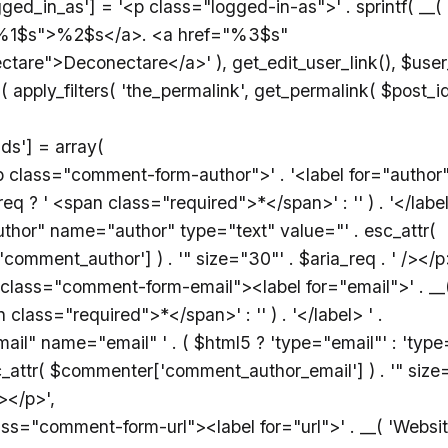
ged_in_as'] = '<p class="logged-in-as">' . sprintf( __( 
"%1$s">%2$s</a>. <a href="%3$s"
ctare">Deconectare</a>' ), get_edit_user_link(), $user_
 apply_filters( 'the_permalink', get_permalink( $post_id )
lds'] = array(
<p class="comment-form-author">' . '<label for="author">
req ? ' <span class="required">*</span>' : '' ) . '</label
uthor" name="author" type="text" value="' . esc_attr(
omment_author'] ) . '" size="30"' . $aria_req . ' /></p
p class="comment-form-email"><label for="email">' . __( 
 class="required">*</span>' : '' ) . '</label> ' .
ail" name="email" ' . ( $html5 ? 'type="email"' : 'type="
c_attr( $commenter['comment_author_email'] ) . '" size
/></p>',
lass="comment-form-url"><label for="url">' . __( 'Website