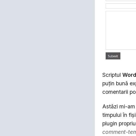
Scriptul
Word
puţin bună exp
comentarii po
Astăzi mi-am 
timpului în fiş
plugin propriu
comment-tem