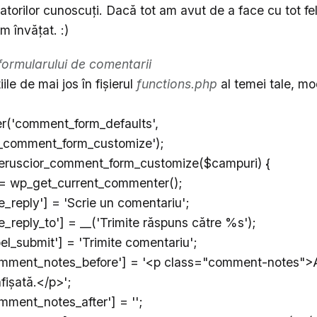
atorilor cunoscuţi. Dacă tot am avut de a face cu tot felu
m învăţat. :)
formularului de comentarii
le de mai jos în fişierul
functions.php
al temei tale, m
er('comment_form_defaults',
or_comment_form_customize');
ileruscior_comment_form_customize($campuri) {
 wp_get_current_commenter();
e_reply'] = 'Scrie un comentariu';
e_reply_to'] = __('Trimite răspuns către %s');
el_submit'] = 'Trimite comentariu';
mment_notes_before'] = '<p class="comment-notes">
afişată.</p>';
ment_notes_after'] = '';