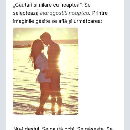
„Căutări similare cu noaptea". Se
selectează
indragostiti noaptea
. Printre
imaginile găsite se află şi următoarea:
Nu-i destul. Se caută ochi. Se găseşte. Se