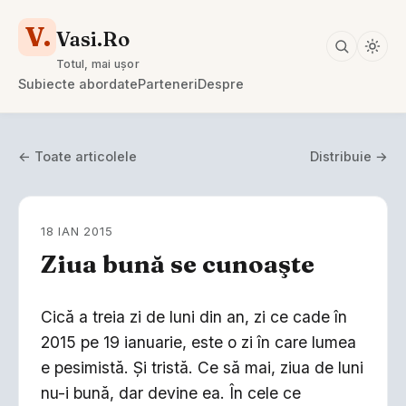
V.
Vasi.Ro
Totul, mai ușor
Subiecte abordate
Parteneri
Despre
← Toate articolele
Distribuie →
18 IAN 2015
Ziua bună se cunoaşte
Cică a treia zi de luni din an, zi ce cade în
2015 pe 19 ianuarie, este o zi în care lumea
e pesimistă. Şi tristă. Ce să mai, ziua de luni
nu-i bună, dar devine ea. În cele ce