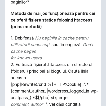
paginilor?
Metoda de mai jos funcţionează pentru cei
ce oferă fişiere statice folosind htaccess
(prima metodă)
1. Debifează
Nu paginile în cache pentru
utilizatorii cunoscuţi.
sau, în engleză,
Don’t
cache pages
for known users
2. Editează fişierul .htaccess din directorul
(folderul) principal al blogului. Caută linia
aceasta
[php]RewriteCond %{HTTP:Cookie} !^.*
(comment_author_|wordpress_logged_in|wp-
postpass_).*$[/php] şi şterge
comment_author_|
.
Vei găsi condiţia