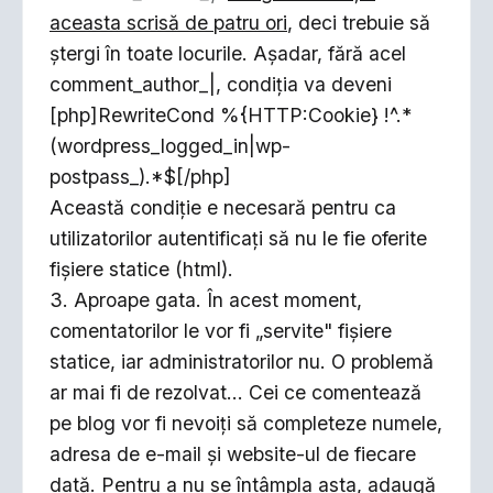
aceasta scrisă de patru ori
, deci trebuie să
ştergi în toate locurile. Aşadar, fără acel
comment_author_|, condiţia va deveni
[php]RewriteCond %{HTTP:Cookie} !^.*
(wordpress_logged_in|wp-
postpass_).*$[/php]
Această condiţie e necesară pentru ca
utilizatorilor autentificaţi să nu le fie oferite
fişiere statice (html).
3. Aproape gata. În acest moment,
comentatorilor le vor fi „servite" fişiere
statice, iar administratorilor nu. O problemă
ar mai fi de rezolvat... Cei ce comentează
pe blog vor fi nevoiţi să completeze numele,
adresa de e-mail şi website-ul de fiecare
dată. Pentru a nu se întâmpla asta, adaugă