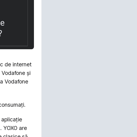
c de internet
a Vodafone și
 la Vodafone
econsumați.
 aplicație
ă. YOXO are
 clasice să