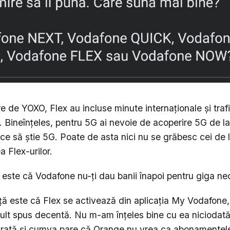
e de YOXO, Flex au incluse minute internaționale și trafi
. Bineînțeles, pentru 5G ai nevoie de acoperire 5G de l
 ce să știe 5G. Poate de asta nici nu se grăbesc cei de
 Flex-urilor.
ă este că Vodafone nu-ți dau banii înapoi pentru giga n
nță este că Flex se activează din aplicația My Vodafone,
mult spus decentă. Nu m-am înțeles bine cu ea niciodat
arată și cumva pare că Orange nu vrea ca abonamentele