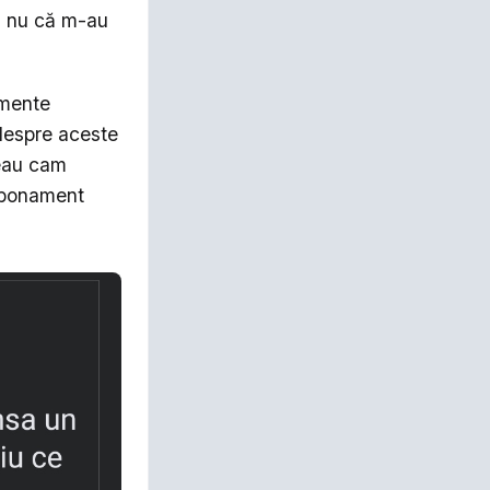
, nu că m-au
amente
 despre aceste
neau cam
 abonament