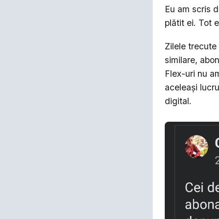
Eu am scris d
plătit ei. Tot 
Zilele trecut
similare, abo
Flex-uri nu a
aceleași lucr
digital.