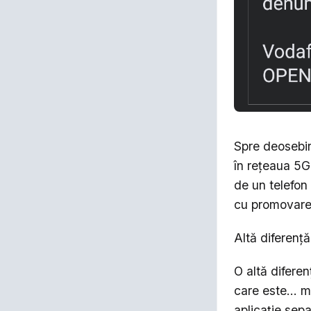
Spre deosebir
în rețeaua 5G
de un telefon
cu promovarea
Altă diferenț
O altă difere
care este... 
aplicație sep