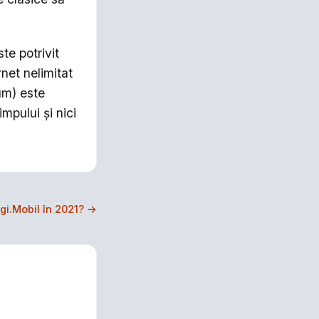
te potrivit
net nelimitat
um) este
impului și nici
igi.Mobil în 2021? →