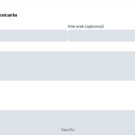
entariu
Site web (opțional)
Vasi.Ro