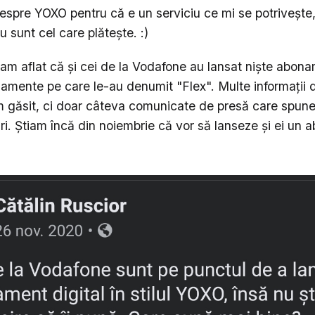
espre YOXO pentru că e un serviciu ce mi se potrivește
eu sunt cel care plătește. :)
e am aflat că și cei de la Vodafone au lansat niște abon
namente pe care le-au denumit "Flex". Multe informații
m găsit, ci doar câteva comunicate de presă care spu
uri. Știam încă din noiembrie că vor să lanseze și ei un