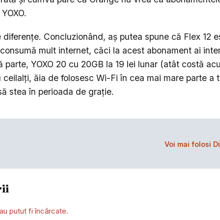
 YOXO.
 diferențe. Concluzionând, aș putea spune că Flex 12 es
 consumă mult internet, căci la acest abonament ai inter
ă parte, YOXO 20 cu 20GB la 19 lei lunar (atât costă ac
u ceilalți, ăia de folosesc Wi-Fi în cea mai mare parte a t
să stea în perioada de grație.
Voi mai folosi D
ii
au putut fi încărcate.