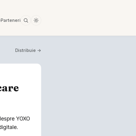
e
Parteneri
Distribuie →
care
e despre YOXO
igitale.