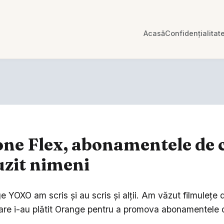
Acasă
Confidențialitat
ne Flex, abonamentele de 
uzit nimeni
 YOXO am scris și au scris și alții. Am văzut filmuleț
care i-au plătit Orange pentru a promova abonamentele d