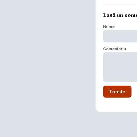
Lasă un com
Nume
Comentariu
Trimite