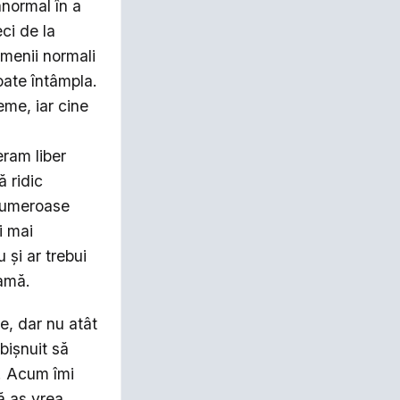
normal în a
ci de la
amenii normali
oate întâmpla.
eme, iar cine
eram liber
 ridic
 numeroase
i mai
și ar trebui
vamă.
e, dar nu atât
bișnuit să
. Acum îmi
ă aș vrea.