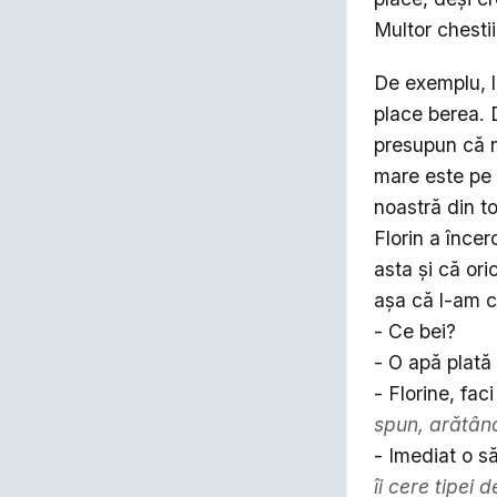
Multor chestii
De exemplu, lu
place berea. 
presupun că n
mare este pe 
noastră din to
Florin a înce
asta și că or
așa că l-am c
- Ce bei?
- O apă plată
- Florine, fa
spun, arătând
- Imediat o s
îi cere tipei 