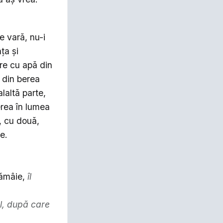
e vară, nu-i
ța și
re cu apă din
 din berea
laltă parte,
erea în lumea
, cu două,
e.
lămâie,
îl
el, după care