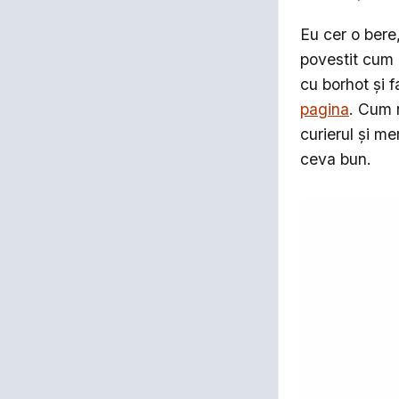
Eu cer o bere
povestit cum 
cu borhot și 
pagina
. Cum 
curierul și m
ceva bun.