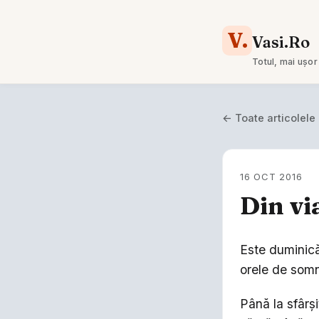
V.
Vasi.Ro
Totul, mai ușor
← Toate articolele
16 OCT 2016
Din vi
Este duminică
orele de somn
Până la sfârș