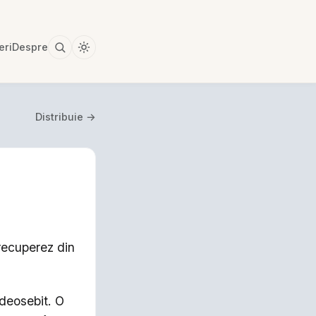
eri
Despre
Distribuie →
recuperez din
 deosebit. O