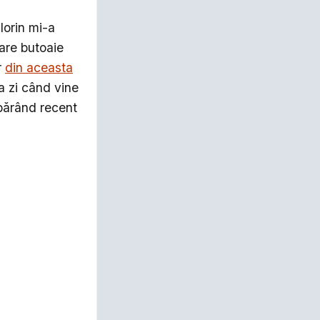
lorin mi-a
are butoaie
r
din aceasta
a zi când vine
mpărând recent