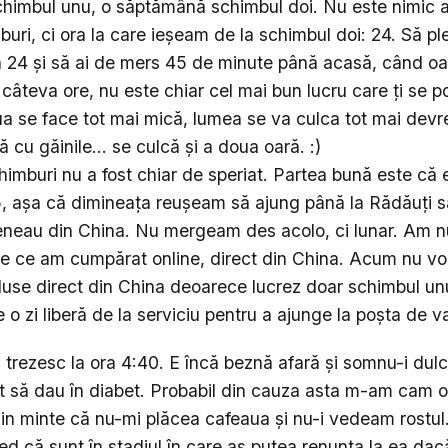
himbul unu, o săptămână schimbul doi. Nu este nimic a
buri, ci ora la care ieșeam de la schimbul doi: 24. Să ple
ra 24 și să ai de mers 45 de minute până acasă, când o
câteva ore, nu este chiar cel mai bun lucru care ți se p
iua se face tot mai mică, lumea se va culca tot mai devr
 cu găinile... se culcă și a doua oară. :)
himburi nu a fost chiar de speriat. Partea bună este că 
5, așa că dimineața reușeam să ajung până la Rădăuți să
veneau din China. Nu mergeam des acolo, ci lunar. Am
re ce am cumpărat online, direct din China. Acum nu vo
se direct din China deoarece lucrez doar schimbul unu 
 o zi liberă de la serviciu pentru a ajunge la poșta de 
trezesc la ora 4:40. E încă beznă afară și somnu-i dulc
t să dau în diabet. Probabil din cauza asta m-am cam o
in minte că nu-mi plăcea cafeaua și nu-i vedeam rostul
red că sunt în stadiul în care aș putea renunța la ea dac