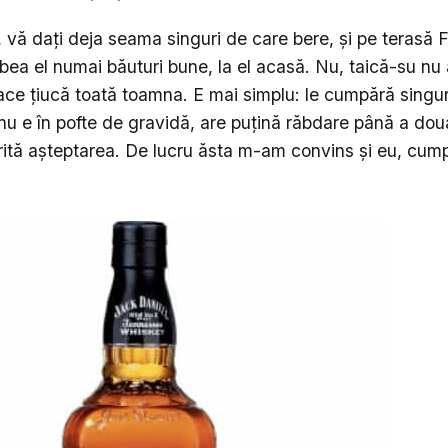
, vă dați deja seama singuri de care bere, și pe terasă F
bea el numai băuturi bune, la el acasă. Nu, taică-su nu 
face țiucă toată toamna. E mai simplu: le cumpără singu
nu e în pofte de gravidă, are puțină răbdare până a dou
erită așteptarea. De lucru ăsta m-am convins și eu, cu