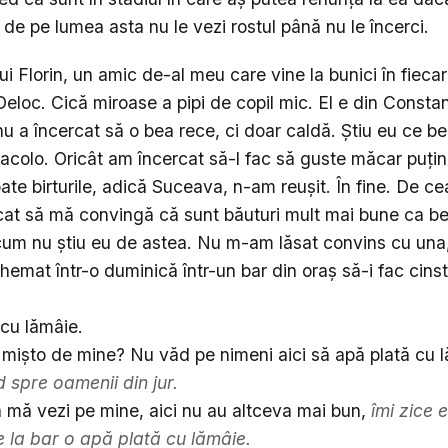
 de pe lumea asta nu le vezi rostul până nu le încerci.
i Florin, un amic de-al meu care vine la bunici în fiecar
Deloc. Cică miroase a pipi de copil mic. El e din Constan
u a încercat să o bea rece, ci doar caldă. Știu eu ce be
acolo. Oricât am încercat să-l fac să guste măcar puțin
ate birturile, adică Suceava, n-am reușit. În fine. De cea
rcat să mă convingă că sunt băuturi mult mai bune ca b
icum nu știu eu de astea. Nu m-am lăsat convins cu una
hemat într-o duminică într-un bar din oraș să-i fac cinst
 cu lămâie.
ci mișto de mine? Nu văd pe nimeni aici să apă plată cu 
 spre oamenii din jur.
ă mă vezi pe mine, aici nu au altceva mai bun,
îmi zice 
de la bar o apă plată cu lămâie.