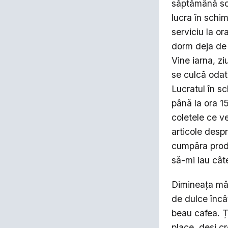
săptămână sc
lucra în schim
serviciu la o
dorm deja de 
Vine iarna, z
se culcă odată
Lucratul în sc
până la ora 1
coletele ce 
articole desp
cumpăra produ
să-mi iau câte
Dimineața mă 
de dulce încâ
beau cafea. Ț
place, deși c