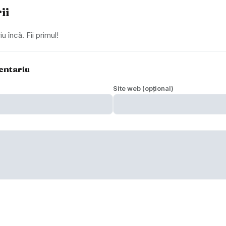
ii
 încă. Fii primul!
entariu
Site web (opțional)