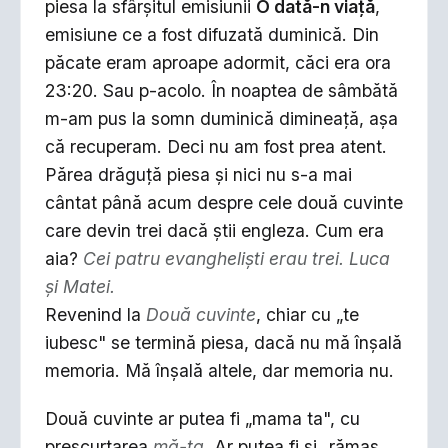
piesa la sfârşitul emisiunii
O dată-n viaţă
,
emisiune ce a fost difuzată duminică. Din
păcate eram aproape adormit, căci era ora
23:20. Sau p-acolo. În noaptea de sâmbătă
m-am pus la somn duminică dimineaţă, aşa
că recuperam. Deci nu am fost prea atent.
Părea drăguţă piesa şi nici nu s-a mai
cântat până acum despre cele două cuvinte
care devin trei dacă ştii engleza. Cum era
aia?
Cei patru evanghelişti erau trei. Luca
şi Matei.
Revenind la
Două cuvinte
, chiar cu „te
iubesc" se termină piesa, dacă nu mă înşală
memoria. Mă înşală altele, dar memoria nu.
Două cuvinte ar putea fi „mama ta", cu
prescurtarea
mă-ta
. Ar putea fi şi „rămas