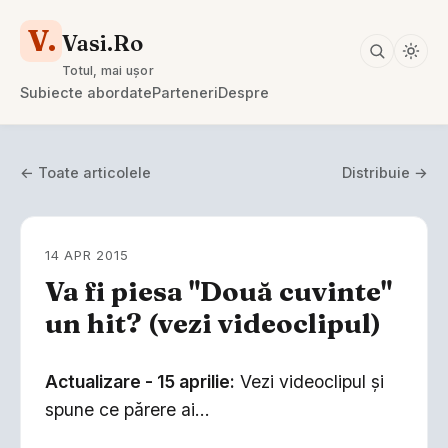
V.
Vasi.Ro
Totul, mai ușor
Subiecte abordate
Parteneri
Despre
← Toate articolele
Distribuie →
14 APR 2015
Va fi piesa "Două cuvinte"
un hit? (vezi videoclipul)
Actualizare - 15 aprilie:
Vezi videoclipul şi
spune ce părere ai...