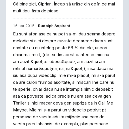
Că bine zici, Ciprian. Încep să urăsc din ce în ce mai
mult tipul ăsta de piese.
16 apr 2015
Rudolph Aspirant
Eu sunt afon asa ca nu pot sa-mi dau seama despre
melodie si nici despre cuvinte deoarece daca sunt
cantate eu nu inteleg peste 68 % din ele, uneori
chiar mai mult, (de ex din acest cantec eu nici nu
am auzit &quot;te iubesc&quot;, am auzit si am
retinut numai &quot;na, na, na&quot;), insa daca ma
iau asa dupa videoclip, mie mi-a placut, mi s-a parut
ca are culori frumos asortate, si miscari line care nu
te sperie, chiar daca nu se intampla nimic deosebit
asa ca poveste, adica precis nu era asa ceva gen
Thriller si nici macar ceva gen supriza ca in Call Me
Maybe. Mie mi s-a parut un videoclip potrivit pt
persoane de varsta adulta mijlocie asa cam de
varsta pres Iohannis, de exemplu, plus persoane