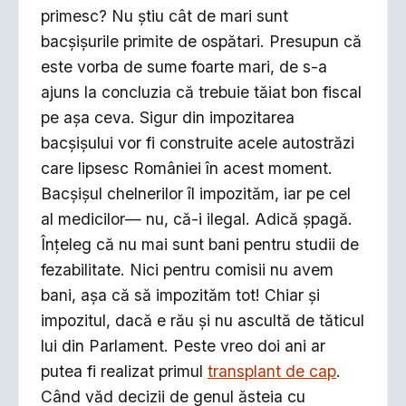
primesc? Nu ştiu cât de mari sunt
bacşişurile primite de ospătari. Presupun că
este vorba de sume foarte mari, de s-a
ajuns la concluzia că trebuie tăiat bon fiscal
pe aşa ceva. Sigur din impozitarea
bacşişului vor fi construite acele autostrăzi
care lipsesc României în acest moment.
Bacşişul chelnerilor îl impozităm, iar pe cel
al medicilor— nu, că-i ilegal. Adică şpagă.
Înţeleg că nu mai sunt bani pentru studii de
fezabilitate. Nici pentru comisii nu avem
bani, aşa că să impozităm tot! Chiar şi
impozitul, dacă e rău şi nu ascultă de tăticul
lui din Parlament. Peste vreo doi ani ar
putea fi realizat primul
transplant de cap
.
Când văd decizii de genul ăsteia cu