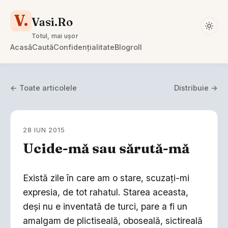
V.
Vasi.Ro
Totul, mai ușor
Acasă
Caută
Confidențialitate
Blogroll
← Toate articolele
Distribuie →
28 IUN 2015
Ucide-mă sau sărută-mă
Există zile în care am o stare, scuzaţi-mi
expresia, de tot rahatul. Starea aceasta,
deşi nu e inventată de turci, pare a fi un
amalgam de plictiseală, oboseală, sictireală