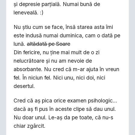
şi depresie parţială. Numai bună de
leneveală. :)
Nu ştiu cum se face, însă starea asta îmi
este indusă numai duminica, cam o dată pe
lună.
altădată pe Soare
Din fericire, nu ţine mai mult de o zi
nelucrătoare şi nu am nevoie de
absorbante. Nu cred că m-ar ajuta în vreun
fel. În niciun fel. Nici unu, nici doi, nici
desertul.
Cred că aş pica orice examen psihologic...
dacă aş fi pus în aceste clipe să dau unul.
Nu doar unul. Le-aş da pe toate, că nu-s
chiar zgârcit.