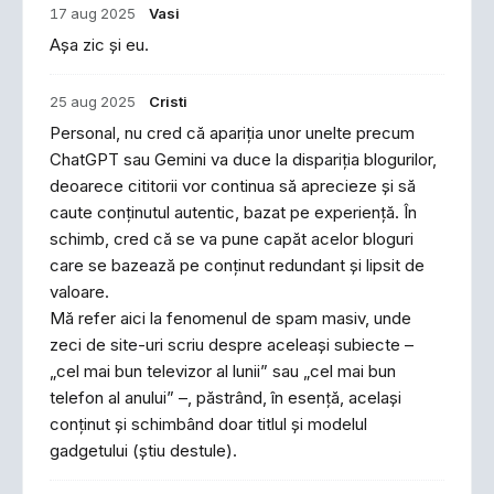
17 aug 2025
Vasi
Așa zic și eu.
25 aug 2025
Cristi
Personal, nu cred că apariția unor unelte precum
ChatGPT sau Gemini va duce la dispariția blogurilor,
deoarece cititorii vor continua să aprecieze și să
caute conținutul autentic, bazat pe experiență. În
schimb, cred că se va pune capăt acelor bloguri
care se bazează pe conținut redundant și lipsit de
valoare.
Mă refer aici la fenomenul de spam masiv, unde
zeci de site-uri scriu despre aceleași subiecte –
„cel mai bun televizor al lunii” sau „cel mai bun
telefon al anului” –, păstrând, în esență, același
conținut și schimbând doar titlul și modelul
gadgetului (știu destule).