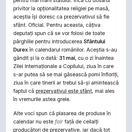
pentru mai marii statului. Încă cu dosarul
privitor la opţionalitatea religiei pe masă,
aceştia îşi doresc ca prezervativul să fie
sfânt. Oficial. Pentru aceasta, câţiva
deputaţi spun că se vor folosi de toate
pârghiile pentru introducerea
Sfântului
Durex
în calendarul românilor. Aceştia s-au
gândit şi la o dată:
31 mai
, cu o zi înaintea
Zilei Internaţionale a Copilului, ziua în care
s-ar putea să se mai găsească pomi înfloriţi,
ziua în care tinerii ar trebui să-şi amintească
faptul că
prezervativul este sfânt
, mai ales
în vremurile astea grele.
Alte voci spun că plasarea de produse în
calendar nu este
fair
faţă de ceilalţi
producători de prezervative, iar dacă tot