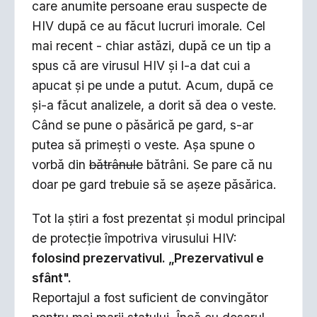
care anumite persoane erau suspecte de
HIV după ce au făcut lucruri imorale. Cel
mai recent - chiar astăzi, după ce un tip a
spus că are virusul HIV şi l-a dat cui a
apucat şi pe unde a putut. Acum, după ce
şi-a făcut analizele, a dorit să dea o veste.
Când se pune o păsărică pe gard, s-ar
putea să primeşti o veste. Aşa spune o
vorbă din
bătrânule
bătrâni. Se pare că nu
doar pe gard trebuie să se aşeze păsărica.
Tot la ştiri a fost prezentat şi modul principal
de protecţie împotriva virusului HIV:
folosind prezervativul. „Prezervativul e
sfânt".
Reportajul a fost suficient de convingător