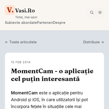
V.
Vasi.Ro
Totul, mai ușor
Subiecte abordate
Parteneri
Despre
← Toate articolele
Distribuie →
15 FEB 2014
MomentCam - o aplicaţie
cel puţin interesantă
MomentCam
este o aplicație pentru
Android și iOS, în care utilizatorii îşi pot
încorpora fețele în situațiile cele mai