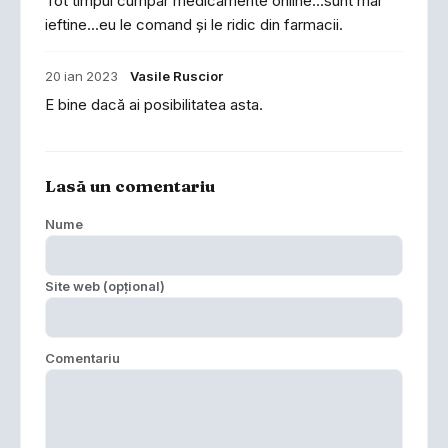
Tot timpul cumpăr medicamente online...sunt mai
ieftine...eu le comand și le ridic din farmacii.
20 ian 2023
Vasile Ruscior
E bine dacă ai posibilitatea asta.
Lasă un comentariu
Nume
Site web (opțional)
Comentariu