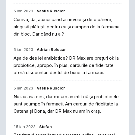
5 ian 2023
Vasile Ruscior
Cumva, da, atunci când ai nevoie și de o părere,
alegi să plătești pentru ea și cumperi de la farmacia
din bloc. Dar când nu ai?
5 ian 2023
Adrian Bolocan
Așa de des iei antibiotice? DR Max are prețuri ok la
probiotice, apropo. În plus, cardurile de fidelitate
oferă discounturi destul de bune la farmacii.
5 ian 2023
Vasile Ruscior
Nu iau așa des, dar mi-am amintit că și probioticele
sunt scumpe în farmacii. Am carduri de fidelitate la
Catena și Dona, dar DR Max nu am în oraș.
15 ian 2023
Stefan