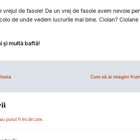
 vrejul de fasole! De un vrej de fasole avem nevoie pen
colo de unde vedem lucrurile mai bine. Ciolan? Ciolane
ni și multă baftă!
loaia
Cum să ai imagini fru
ii
au putut fi încărcate.