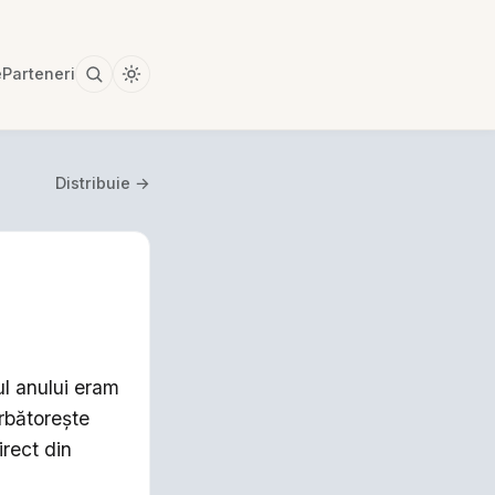
e
Parteneri
Distribuie →
ul anului eram
rbătorește
irect din