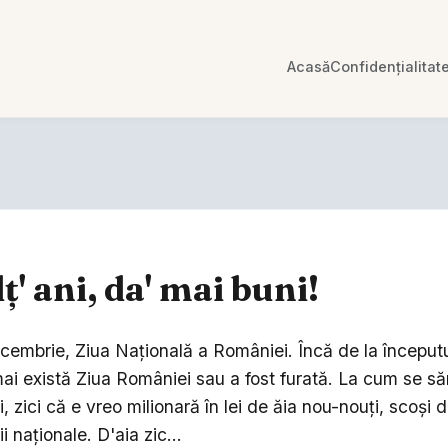
Acasă
Confidențialitat
ț' ani, da' mai buni!
ecembrie, Ziua Națională a României. Încă de la început
ai există Ziua României sau a fost furată. La cum se să
 zici că e vreo milionară în lei de ăia nou-nouți, scoși d
i naționale. D'aia zic...