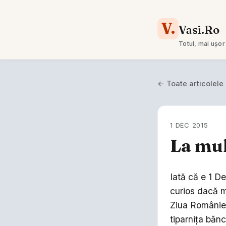
V.
Vasi.Ro
Totul, mai ușor
← Toate articolele
1 DEC 2015
La mul
Iată că e 1 D
curios dacă m
Ziua României,
tiparnița bănci