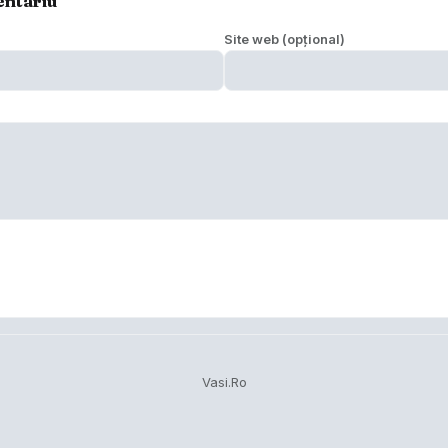
entariu
Site web (opțional)
Vasi.Ro