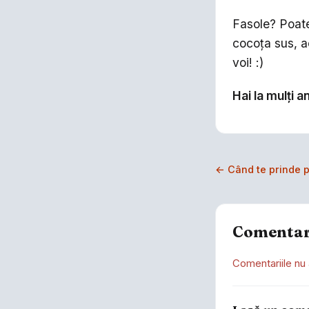
Fasole? Poate
cocoța sus, a
voi! :)
Hai la mulți a
← Când te prinde p
Comentar
Comentariile nu 