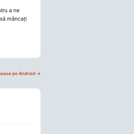
tru a ne
 să mâncați
moase pe Android →