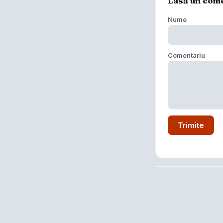
Lasă un com
Nume
Comentariu
Trimite