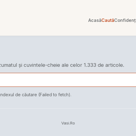
Acasă
Caută
Confidenți
ezumatul și cuvintele-cheie ale celor 1.333 de articole.
indexul de căutare (Failed to fetch).
Vasi.Ro