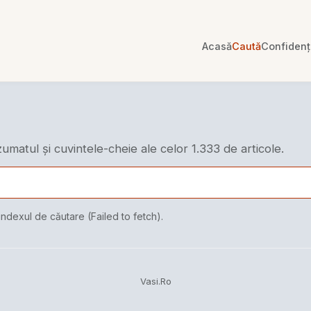
Acasă
Caută
Confidenți
ezumatul și cuvintele-cheie ale celor 1.333 de articole.
indexul de căutare (Failed to fetch).
Vasi.Ro