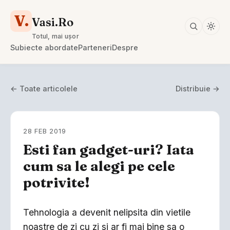
V.
Vasi.Ro
Totul, mai ușor
Subiecte abordate
Parteneri
Despre
← Toate articolele
Distribuie →
28 FEB 2019
Esti fan gadget-uri? Iata
cum sa le alegi pe cele
potrivite!
Tehnologia a devenit nelipsita din vietile
noastre de zi cu zi si ar fi mai bine sa o