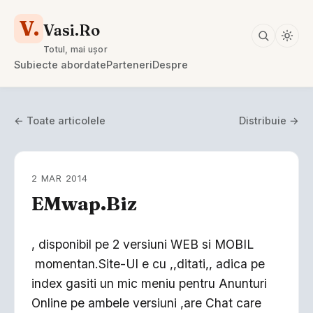
V.
Vasi.Ro
Totul, mai ușor
Subiecte abordate
Parteneri
Despre
← Toate articolele
Distribuie →
2 MAR 2014
EMwap.Biz
, disponibil pe 2 versiuni WEB si MOBIL
momentan.Site-Ul e cu ,,ditati,, adica pe
index gasiti un mic meniu pentru Anunturi
Online pe ambele versiuni ,are Chat care