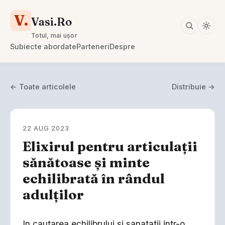
V.
Vasi.Ro
Totul, mai ușor
Subiecte abordate
Parteneri
Despre
← Toate articolele
Distribuie →
22 AUG 2023
Elixirul pentru articulații
sănătoase și minte
echilibrată în rândul
adulților
In cautarea echilibrului si sanatatii intr-o