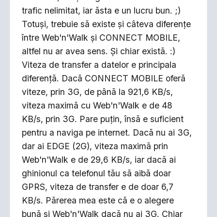
trafic nelimitat, iar ăsta e un lucru bun. ;)
Totuşi, trebuie să existe şi câteva diferenţe
între Web'n'Walk şi CONNECT MOBILE,
altfel nu ar avea sens. Şi chiar există. :)
Viteza de transfer a datelor e principala
diferenţă. Dacă CONNECT MOBILE oferă
viteze, prin 3G, de până la 921,6 KB/s,
viteza maximă cu Web'n'Walk e de 48
KB/s, prin 3G. Pare puţin, însă e suficient
pentru a naviga pe internet. Dacă nu ai 3G,
dar ai EDGE (2G), viteza maximă prin
Web'n'Walk e de 29,6 KB/s, iar dacă ai
ghinionul ca telefonul tău să aibă doar
GPRS, viteza de transfer e de doar 6,7
KB/s. Părerea mea este că e o alegere
bună şi Web'n'Walk dacă nu ai 3G. Chiar