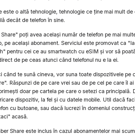
este o altă tehnologie, tehnologie ce ține mai mult de 
lă decât de telefon în sine.
Share" poți avea același număr de telefon pe mai multe
mp, pe același abonament. Serviciul este promovat ca "Ia
" pentru cei ce au smartwatch cu eSIM și vor să poată f
irect de pe ceas atunci când telefonul nu e la ei.
ci când te sună cineva, vor suna toate dispozitivele pe c
". Răspunzi de pe care vrei sau de pe cel pe care îl ai l
imești doar pe cartela pe care o setezi ca principală. D
icare dispozitiv, la fel și cu datele mobile. Util dacă f
lefon cu butoane, sau dacă lucrezi în domeniul construcții
taci" acasă.
ber Share este inclus în cazul abonamentelor mai scump