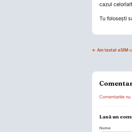
cazul celorlal
Tu folosești 
← Am testat eSIM-ur
Comentar
Comentariile nu 
Lasă un com
Nume