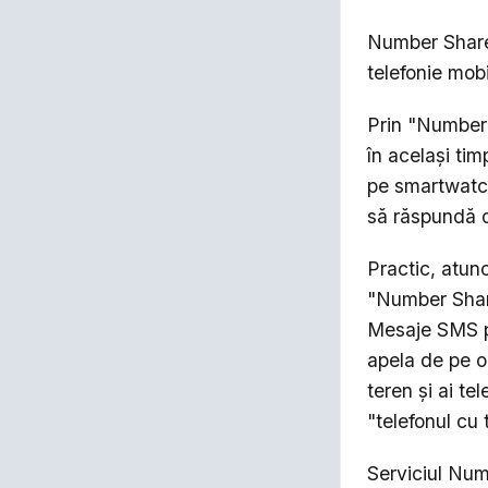
Number Share 
telefonie mobi
Prin "Number 
în același ti
pe smartwatch
să răspundă d
Practic, atun
"Number Share
Mesaje SMS pr
apela de pe or
teren și ai te
"telefonul cu 
Serviciul Num