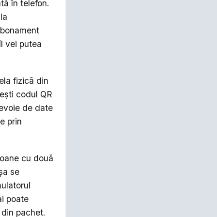
tă în telefon.
la
 abonament
l vei putea
la fizică din
imești codul QR
 nevoie de date
e prin
efoane cu două
șa se
ulatorul
ai poate
l din pachet.