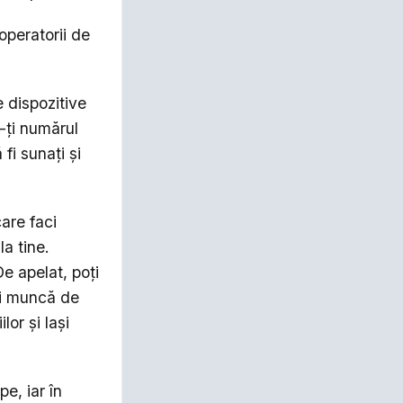
operatorii de
 dispozitive
-ți numărul
i sunați și
are faci
a tine.
e apelat, poți
aci muncă de
lor și lași
e, iar în