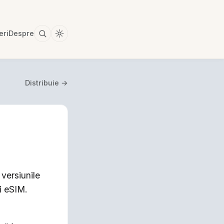
eri
Despre
Distribuie →
versiunile
i eSIM.