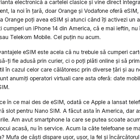
anta electronică a cartelei clasice și vine direct integra
nt, la noi în țară, doar Orange și Vodafone oferă eSIM, 
 Orange poți avea eSIM și atunci când îți activezi un
i cumperi un iPhone 14 din America, că e mai ieftin, nu î
i sau Telekom Mobile. Cel puțin nu acum.
vantajele eSIM este acela că nu trebuie să cumperi carte
-ți fie adusă prin curier, ci o poți plăti online și să pr
til în cazul celor care călătoresc prin diverse țări și au
unt anumiți operatori virtuali care asta oferă: date mobil
SIM.
ce în ce mai des de eSIM, odată ce Apple a lansat tel
ără slot pentru Nano SIM. A făcut asta în America, dar a
rile. Am avut smartphone la care se putea scoate acum
nlocui acasă, nu în service. Acum la câte telefoane se m
? Mufa de căști dispare ușor, ușor, la fel și încărcătoru