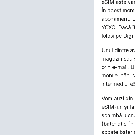
eSIM este vari
În acest mome
abonament. La
YOXO. Dacă îț
folosi pe Dig
Unul dintre a
magazin sau să
prin e-mail. U
mobile, căci s
intermediul e
Vom auzi din 
eSIM-uri și f
schimbă lucru
(bateria) și î
scoate bateria