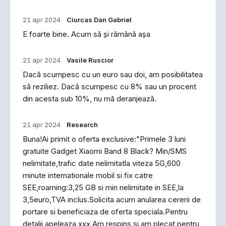
21 apr 2024
Ciurcas Dan Gabriel
E foarte bine. Acum să și rămână așa
21 apr 2024
Vasile Ruscior
Dacă scumpesc cu un euro sau doi, am posibilitatea
să reziliez. Dacă scumpesc cu 8% sau un procent
din acesta sub 10%, nu mă deranjează.
21 apr 2024
Research
Buna!Ai primit o oferta exclusive:"Primele 3 luni
gratuite Gadget Xiaomi Band 8 Black? Min/SMS
nelimitate,trafic date nelimitatla viteza 5G,600
minute internationale mobil si fix catre
SEE,roaming:3,25 GB si min nelimitate in SEE,la
3,5euro,TVA inclus.Solicita acum anularea cererii de
portare si beneficiaza de oferta speciala.Pentru
detalii apeleaza xxx Am respins și am plecat pentru