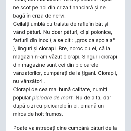
ne scot pe noi din criza financiară şi ne
bagă în criza de nervi.
Ceilalţi umblă cu traista de rafie în băţ şi
vând pături. Nu doar pături, ci şi polonice,
farfurii din inox ( a se citi: „gros ca spoiala"
), linguri şi
ciorapi
. Bre, noroc cu ei, că la
magazin n-am văzut ciorapi. Singurii ciorapi
din magazine sunt cei din picioarele
vânzătorilor, cumpăraţi de la ţigani. Ciorapii,
nu vânzătorii.
Ciorapi de cea mai bună calitate, numiţi
popular
picioare de mort
. Nu de alta, dar
după o zi cu picioarele în ei, emană un
miros de hoit frumos.
Poate vă întrebaţi cine cumpără pături de la