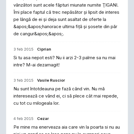
vânzători sunt acele făpturi miunate numite ŢIGANI.
Îmi place faptul că trec nepăsător şi lipsit de interes
pe lângă de ei şi deja sunt asaltat de oferte la
&apos;&apos;hanorace ultima fiţă şi şosete din păr
de cangur&apos;&apos;.
3 feb 2015
Ciprian
Si tu asa nepot esti? Nu ii arzi 2-3 palme sa nu mai
intre? M-ai dezamagit!
3 feb 2015
Vasile Ruscior
Nu sunt întotdeauna pe fază când vin. Nu mă
interesează ce vând ei, ci să plece cât mai repede,
cu tot cu milogeala lor.
4 feb 2015
Cezar
Pe mine ma enerveaza aia care vin la poarta si nu au