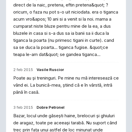
direct de la naic, pretena, eftin pretena&quot; ?
oricum, o faza nu pot s-o uit niciodata. era o tiganca
acum vro&apos; 10 ani si a venit si la noi. mama a
cumparat niste bluze pentru mine de la ea, a dus
bluzele in casa si s-a dus sa ia banii sa ii duca la
tiganca la poarta (nu primesc tigani in curte). cand
sa se duca la poarta... tiganca fugise. &quot;ce
teapa le-am dat&quot; se gandea tiganca...
2 feb 2015
Vasile Ruscior
Poate au şi treninguri. Pe mine nu mă interesează ce
vând ei. La bunică-mea, ştiind că e în vârstă, intră
până în casă.
3 feb 2015
Dobre Petronel
Bazar, locul unde găseşti haine, brelocuri şi ghiuluri
de aragaz, toate pe aceeaşi tarabă. Nu suport când
trec prin faţa unui astfel de loc minunat unde