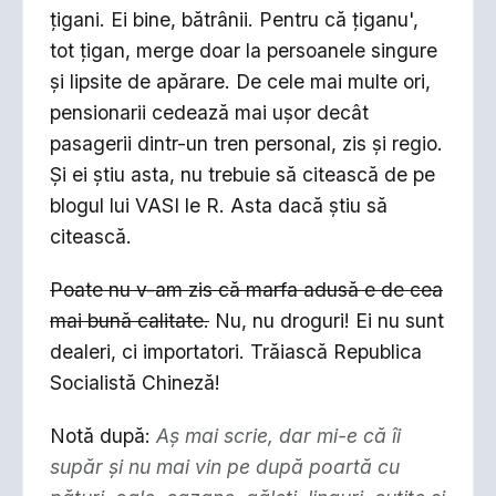
ţigani. Ei bine, bătrânii. Pentru că ţiganu',
tot ţigan, merge doar la persoanele singure
şi lipsite de apărare. De cele mai multe ori,
pensionarii cedează mai uşor decât
pasagerii dintr-un tren personal, zis şi regio.
Şi ei ştiu asta, nu trebuie să citească de pe
blogul lui VASI le R. Asta dacă ştiu să
citească.
Poate nu v-am zis că marfa adusă e de cea
mai bună calitate.
Nu, nu droguri! Ei nu sunt
dealeri, ci importatori. Trăiască Republica
Socialistă Chineză!
Notă după:
Aş mai scrie, dar mi-e că îi
supăr şi nu mai vin pe după poartă cu