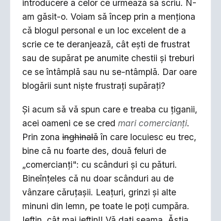
introducere a celor ce urmează să scriu. N-
am găsit-o. Voiam să încep prin a menţiona
că blogul personal e un loc excelent de a
scrie ce te deranjează, cât eşti de frustrat
sau de supărat pe anumite chestii şi treburi
ce se întâmplă sau nu se-ntâmplă. Dar oare
blogării sunt nişte frustraţi supăraţi?
Şi acum să vă spun care e treaba cu ţiganii,
acei oameni ce se cred
mari comercianţi
.
Prin zona
inghinală
în care locuiesc eu trec,
bine că nu foarte des, două feluri de
„comercianţi": cu scânduri şi cu pături.
Bineînţeles că nu doar scânduri au de
vânzare căruţaşii. Leaţuri, grinzi şi alte
minuni din lemn, pe toate le poţi cumpăra.
Ieftin, cât mai ieftin!! Vă daţi seama. Ăştia