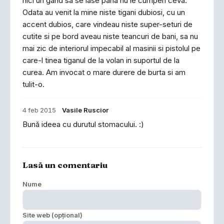
nici un gand sa se lase pana nu le cumperi ceva.
Odata au venit la mine niste tigani dubiosi, cu un
accent dubios, care vindeau niste super-seturi de
cutite si pe bord aveau niste teancuri de bani, sa nu
mai zic de interiorul impecabil al masinii si pistolul pe
care-l tinea tiganul de la volan in suportul de la
curea. Am invocat o mare durere de burta si am
tulit-o.
4 feb 2015
Vasile Ruscior
Bună ideea cu durutul stomacului. :)
Lasă un comentariu
Nume
Site web (opțional)