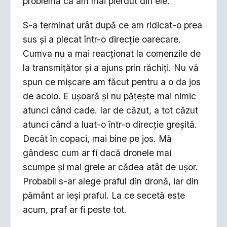
problemă că am mai pierdut din ele.
S-a terminat urât după ce am ridicat-o prea
sus și a plecat într-o direcție oarecare.
Cumva nu a mai reacționat la comenzile de
la transmițător și a ajuns prin răchiți. Nu vă
spun ce mișcare am făcut pentru a o da jos
de acolo. E ușoară și nu pățește mai nimic
atunci când cade. Iar de căzut, a tot căzut
atunci când a luat-o într-o direcție greșită.
Decât în copaci, mai bine pe jos. Mă
gândesc cum ar fi dacă dronele mai
scumpe și mai grele ar cădea atât de ușor.
Probabil s-ar alege praful din dronă, iar din
pământ ar ieși praful. La ce secetă este
acum, praf ar fi peste tot.